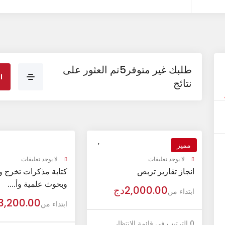
طلبك غير متوفر5تم العثور على
نتائج
مميز
لا يوجد تعليقات
لا يوجد تعليقات
انجاز تقارير تربص
كتابة مذكرات تخرج و
وبحوث علمية وأ....
2,000.00
دج
ابتداء من
3,200.00
ابتداء من
0 الترتيب في قائمة الانتظار