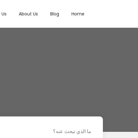
 Us
About Us
Blog
Home